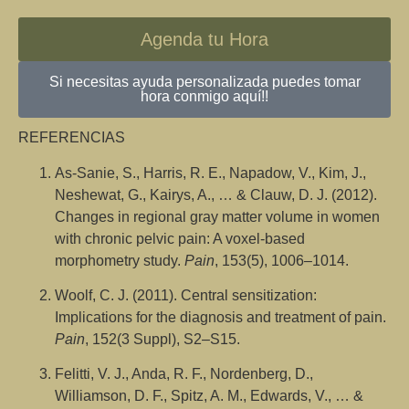
Agenda tu Hora
Si necesitas ayuda personalizada puedes tomar
hora conmigo aquí!!
REFERENCIAS
As-Sanie, S., Harris, R. E., Napadow, V., Kim, J.,
Neshewat, G., Kairys, A., … & Clauw, D. J. (2012).
Changes in regional gray matter volume in women
with chronic pelvic pain: A voxel-based
morphometry study.
Pain
, 153(5), 1006–1014.​
Woolf, C. J. (2011). Central sensitization:
Implications for the diagnosis and treatment of pain.
Pain
, 152(3 Suppl), S2–S15.​
Felitti, V. J., Anda, R. F., Nordenberg, D.,
Williamson, D. F., Spitz, A. M., Edwards, V., … &