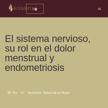
0
Consultas
El sistema nervioso,
su rol en el dolor
menstrual y
endometriosis
30
Abr
'
25
Nutrición
,
Salud de la Mujer